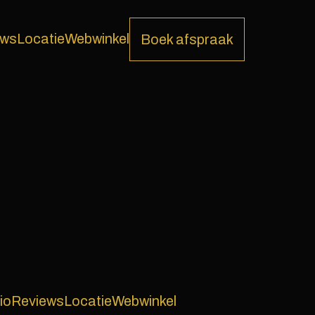
ews
Locatie
Webwinkel
Boek afspraak
io
Reviews
Locatie
Webwinkel