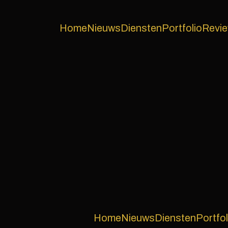
Home
Nieuws
Diensten
Portfolio
Revi
Home
Nieuws
Diensten
Portfol