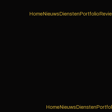
Home
Nieuws
Diensten
Portfolio
Revi
Home
Nieuws
Diensten
Portfol