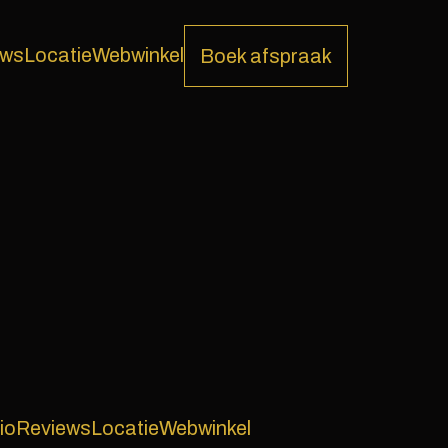
ews
Locatie
Webwinkel
Boek afspraak
io
Reviews
Locatie
Webwinkel