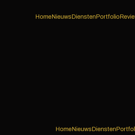
Home
Nieuws
Diensten
Portfolio
Revi
Home
Nieuws
Diensten
Portfol