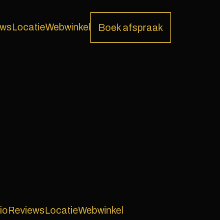
ews
Locatie
Webwinkel
Boek afspraak
io
Reviews
Locatie
Webwinkel