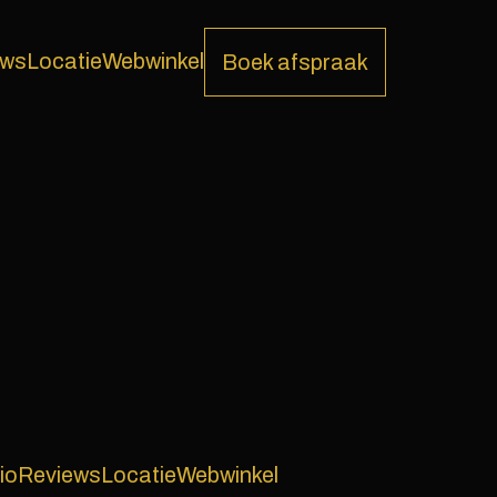
ews
Locatie
Webwinkel
Boek afspraak
io
Reviews
Locatie
Webwinkel