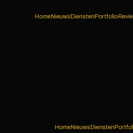
Home
Nieuws
Diensten
Portfolio
Revi
Home
Nieuws
Diensten
Portfol