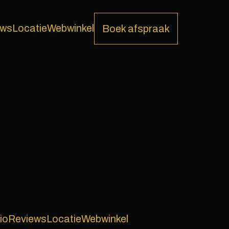
ews
Locatie
Webwinkel
Boek afspraak
io
Reviews
Locatie
Webwinkel