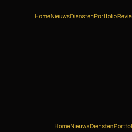
Home
Nieuws
Diensten
Portfolio
Revi
Home
Nieuws
Diensten
Portfol