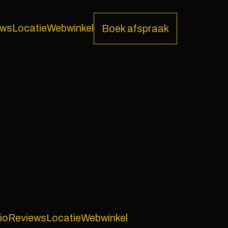
ews
Locatie
Webwinkel
Boek afspraak
io
Reviews
Locatie
Webwinkel