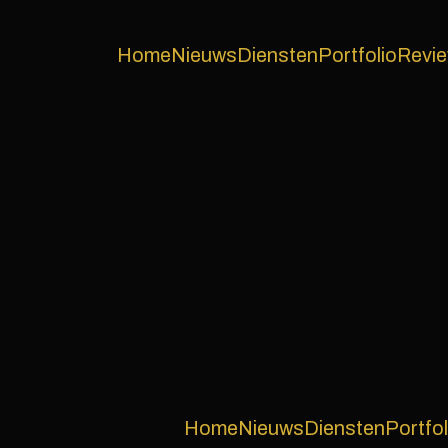
Home
Nieuws
Diensten
Portfolio
Revi
Home
Nieuws
Diensten
Portfol